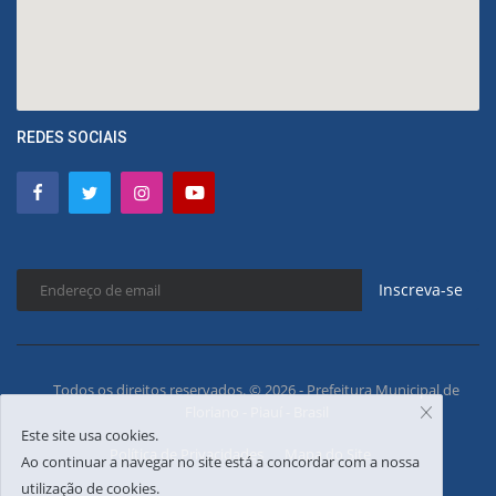
REDES SOCIAIS
Inscreva-se
Todos os direitos reservados. © 2026 - Prefeitura Municipal de
Floriano - Piauí - Brasil
Este site usa cookies.
Política de Privacidades
Mapa do Site
Ao continuar a navegar no site está a concordar com a nossa
utilização de cookies.