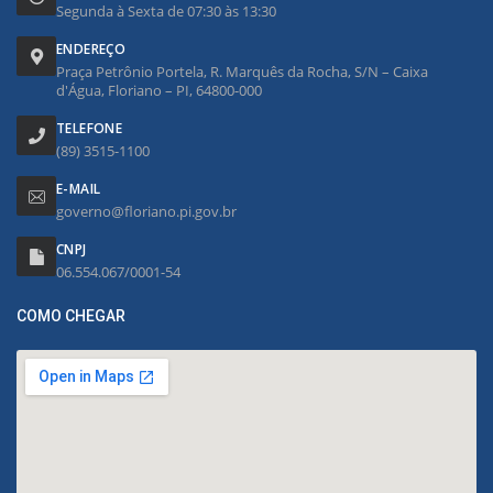
Segunda à Sexta de 07:30 às 13:30
ENDEREÇO
Praça Petrônio Portela, R. Marquês da Rocha, S/N – Caixa
d'Água, Floriano – PI, 64800-000
TELEFONE
(89) 3515-1100
E-MAIL
governo@floriano.pi.gov.br
CNPJ
06.554.067/0001-54
COMO CHEGAR