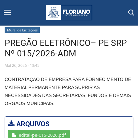
Mural de Licitações
PREGÃO ELETRÔNICO– PE SRP
Início
Nº 015/2026-ADM
Editais
Mai 26, 2026 - 13:45
Floriano
CONTRATAÇÃO DE EMPRESA PARA FORNECIMENTO DE
MATERIAL PERMANENTE PARA SUPRIR AS
Secretarias e Órgãos
NECESSIDADES DAS SECRETARIAS, FUNDOS E DEMAIS
ÓRGÃOS MUNICIPAIS.
Mural de Licitações
Notícias
ARQUIVOS
edital-pe-015-2026.pdf
Vídeos