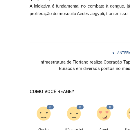
A iniciativa é fundamental no combate à dengue, j
proliferação do mosquito Aedes aegypti, transmissor
ANTERI
Infraestrutura de Floriano realiza Operação Tap
Buracos em diversos pontos no mês.
COMO VOCÊ REAGE?
0
0
0
Gostei
Não gostei
Amei
En