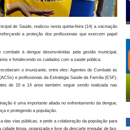
icipal de Saúde, realizou nesta quinta-feira (14) a vacinação
 reforçando a proteção dos profissionais que exercem papel
e combate à dengue desenvolvidas pela gestão municipal,
tários e fortalecendo os cuidados com a saúde pública.
já receberam o imunizante, entre eles: Agentes de Combate às
CSs) e profissionais da Estratégia Saúde da Família (ESF).
entes de 10 a 14 anos também segue sendo realizada nas
inação é uma importante aliada no enfrentamento da dengue,
nça e protegendo a população.
za das vias públicas, e pede a colaboração da população para
idade limpa, organizada e livre do descarte irregular de lixo.