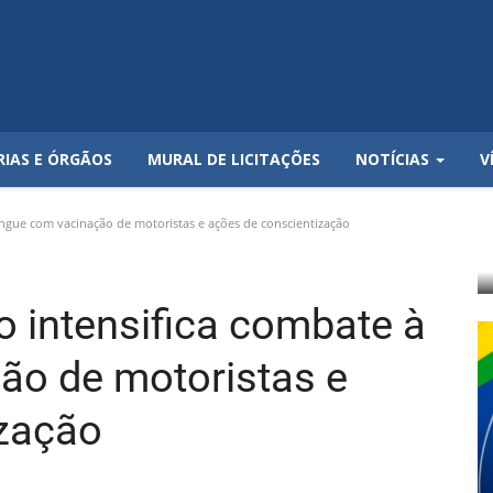
RIAS E ÓRGÃOS
MURAL DE LICITAÇÕES
NOTÍCIAS
V
engue com vacinação de motoristas e ações de conscientização
no intensifica combate à
ão de motoristas e
ização