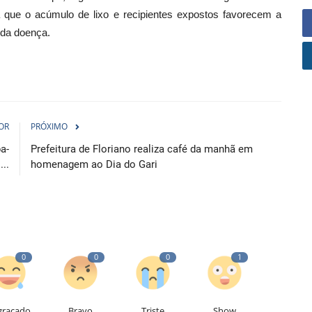
á que o acúmulo de lixo e recipientes expostos favorecem a
 da doença.
OR
PRÓXIMO
a-
Prefeitura de Floriano realiza café da manhã em
..
homenagem ao Dia do Gari
0
0
0
1
graçado
Bravo
Triste
Show