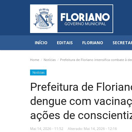
INÍCIO
EDITAIS
FLORIANO
SECRETA
Home
Notícias
Prefeitura de Floriano intensifica combate à d
Notícias
Prefeitura de Floria
dengue com vacinaç
ações de conscient
Mai 14, 2026 - 11:52
Alterado: Mai 14, 2026 - 12:16