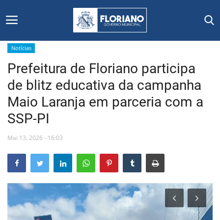
Notícias
Prefeitura de Floriano participa
Início
de blitz educativa da campanha
Editais
Maio Laranja em parceria com a
SSP-PI
Floriano
Mai 13, 2026 - 16:03
Secretarias e Órgãos
Mural de Licitações
Notícias
Vídeos