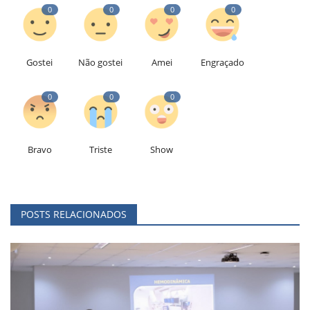
0
0
0
0
Gostei
Não gostei
Amei
Engraçado
0
0
0
Bravo
Triste
Show
POSTS RELACIONADOS