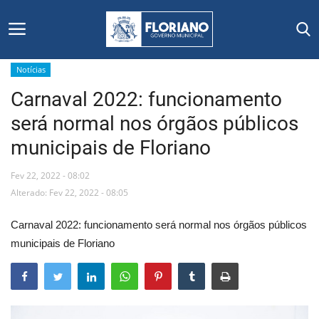
Notícias
Carnaval 2022: funcionamento
Início
será normal nos órgãos públicos
Editais
municipais de Floriano
Floriano
Fev 22, 2022 - 08:02
Alterado: Fev 22, 2022 - 08:05
Secretarias e Órgãos
Carnaval 2022: funcionamento será normal nos órgãos públicos
Mural de Licitações
municipais de Floriano
Notícias
Vídeos