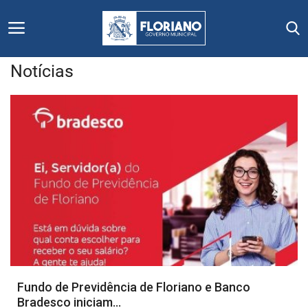
Notícias
Início
Editais
Floriano
Secretarias e Órgãos
Mural de Licitações
Notícias
Fundo de Previdência de Floriano e Banco
Bradesco iniciam...
Vídeos