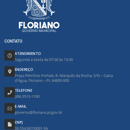
CONTATO
ATENDIMENTO
Segunda à Sexta de 07:30 às 13:30
ENDEREÇO
Praça Petrônio Portela, R. Marquês da Rocha, S/N – Caixa
d'Água, Floriano – PI, 64800-000
TELEFONE
(89) 3515-1100
E-MAIL
governo@floriano.pi.gov.br
CNPJ
06.554.067/0001-54