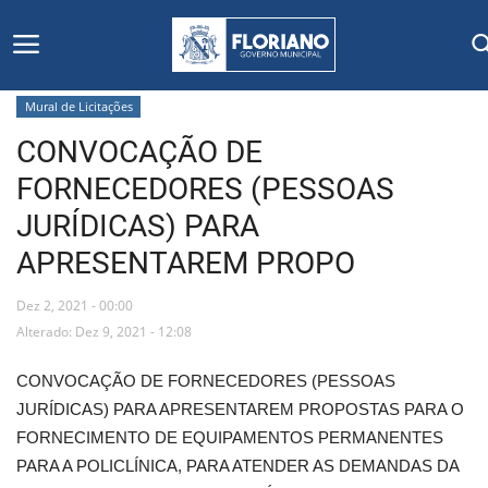
Mural de Licitações
CONVOCAÇÃO DE
Início
FORNECEDORES (PESSOAS
Editais
JURÍDICAS) PARA
APRESENTAREM PROPO
Floriano
Dez 2, 2021 - 00:00
Secretarias e Órgãos
Alterado: Dez 9, 2021 - 12:08
Mural de Licitações
CONVOCAÇÃO DE FORNECEDORES (PESSOAS
JURÍDICAS) PARA APRESENTAREM PROPOSTAS PARA O
Notícias
FORNECIMENTO DE EQUIPAMENTOS PERMANENTES
PARA A POLICLÍNICA, PARA ATENDER AS DEMANDAS DA
Vídeos