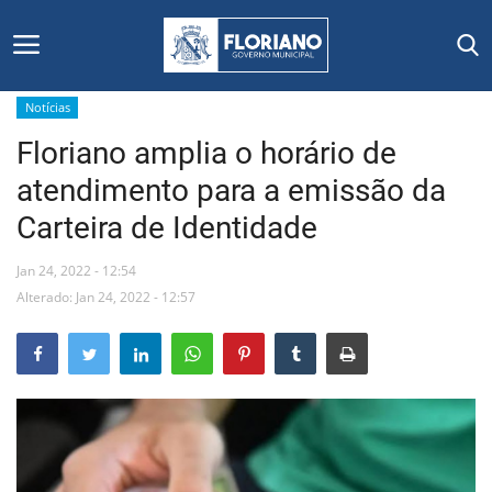
Notícias
Floriano amplia o horário de
Início
atendimento para a emissão da
Editais
Carteira de Identidade
Floriano
Jan 24, 2022 - 12:54
Alterado: Jan 24, 2022 - 12:57
Secretarias e Órgãos
Mural de Licitações
Notícias
Vídeos