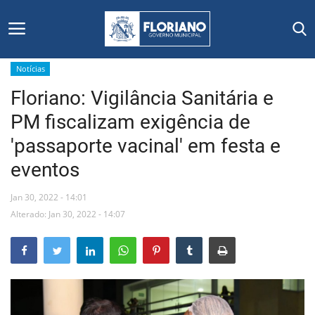
Notícias
Floriano: Vigilância Sanitária e
Início
PM fiscalizam exigência de
Editais
'passaporte vacinal' em festa e
eventos
Floriano
Jan 30, 2022 - 14:01
Secretarias e Órgãos
Alterado: Jan 30, 2022 - 14:07
Mural de Licitações
Notícias
Vídeos