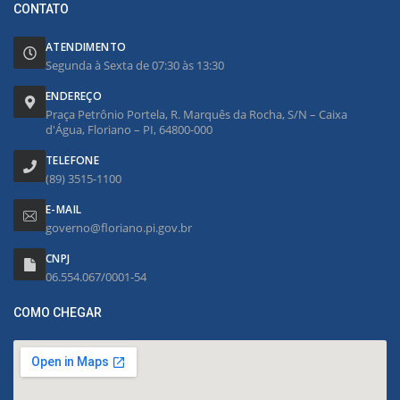
CONTATO
ATENDIMENTO
Segunda à Sexta de 07:30 às 13:30
ENDEREÇO
Praça Petrônio Portela, R. Marquês da Rocha, S/N – Caixa
d'Água, Floriano – PI, 64800-000
TELEFONE
(89) 3515-1100
E-MAIL
governo@floriano.pi.gov.br
CNPJ
06.554.067/0001-54
COMO CHEGAR