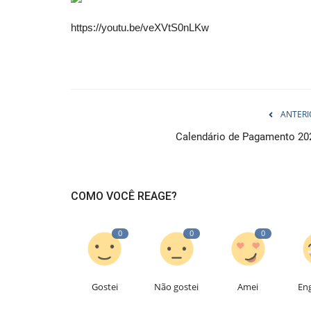
https://youtu.be/veXVtS0nLKw
ANTERI
Calendário de Pagamento 20
COMO VOCÊ REAGE?
0
0
0
Gostei
Não gostei
Amei
En