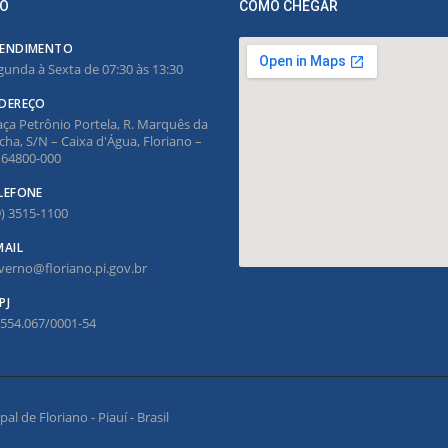
O
COMO CHEGAR
ENDIMENTO
gunda à Sexta de 07:30 às 13:30
DEREÇO
aça Petrônio Portela, R. Marquês da
cha, S/N – Caixa d'Água, Floriano –
, 64800-000
LEFONE
9) 3515-1100
MAIL
verno@floriano.pi.gov.br
PJ
.554.067/0001-54
l de Floriano - Piauí - Brasil