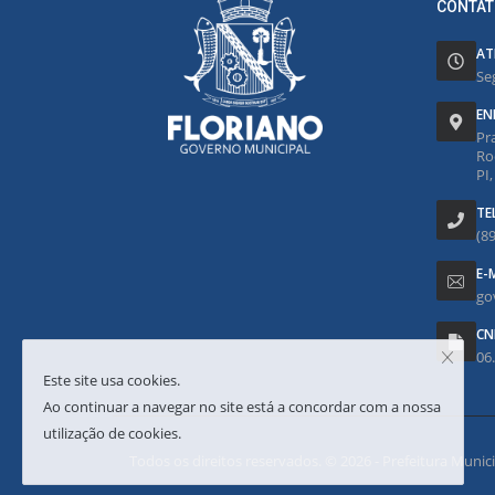
CONTAT
AT
Se
EN
Pr
Ro
PI
TE
(8
E-
go
CN
06
Este site usa cookies.
Ao continuar a navegar no site está a concordar com a nossa
utilização de cookies.
Todos os direitos reservados. © 2026 - Prefeitura Municipa