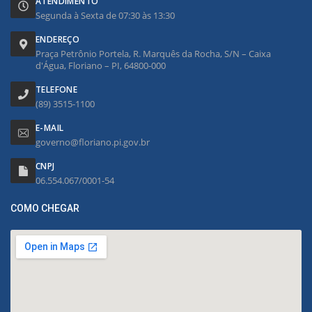
ATENDIMENTO
Segunda à Sexta de 07:30 às 13:30
ENDEREÇO
Praça Petrônio Portela, R. Marquês da Rocha, S/N – Caixa
d'Água, Floriano – PI, 64800-000
TELEFONE
(89) 3515-1100
E-MAIL
governo@floriano.pi.gov.br
CNPJ
06.554.067/0001-54
COMO CHEGAR