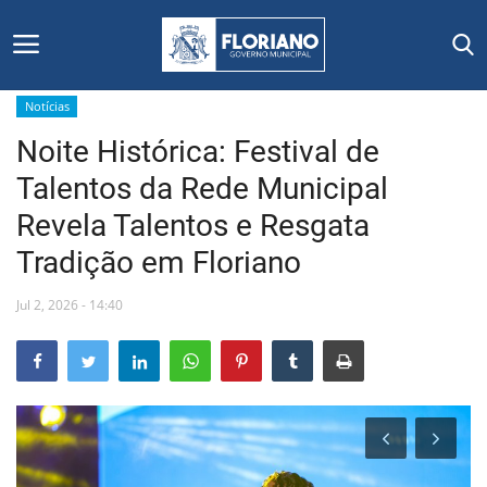
Notícias
Noite Histórica: Festival de
Início
Talentos da Rede Municipal
Editais
Revela Talentos e Resgata
Tradição em Floriano
Floriano
Jul 2, 2026 - 14:40
Secretarias e Órgãos
Mural de Licitações
Notícias
Vídeos