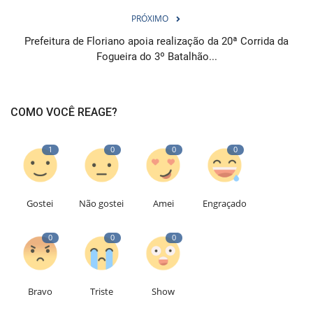
PRÓXIMO
Prefeitura de Floriano apoia realização da 20ª Corrida da
Fogueira do 3º Batalhão...
COMO VOCÊ REAGE?
1
0
0
0
Gostei
Não gostei
Amei
Engraçado
0
0
0
Bravo
Triste
Show