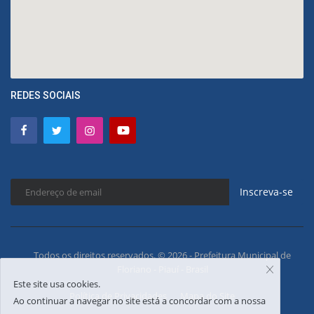
REDES SOCIAIS
Inscreva-se
Todos os direitos reservados. © 2026 - Prefeitura Municipal de
Floriano - Piauí - Brasil
Este site usa cookies.
Política de Privacidades
Mapa do Site
Ao continuar a navegar no site está a concordar com a nossa