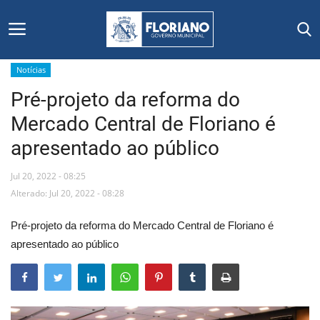
Notícias
Pré-projeto da reforma do
Início
Mercado Central de Floriano é
Editais
apresentado ao público
Floriano
Jul 20, 2022 - 08:25
Alterado: Jul 20, 2022 - 08:28
Secretarias e Órgãos
Pré-projeto da reforma do Mercado Central de Floriano é
Mural de Licitações
apresentado ao público
Notícias
Vídeos