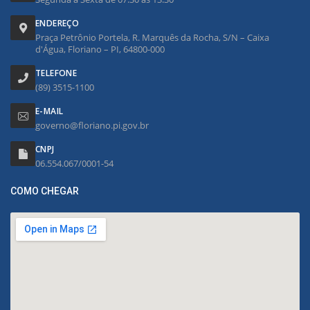
ENDEREÇO
Praça Petrônio Portela, R. Marquês da Rocha, S/N – Caixa
d'Água, Floriano – PI, 64800-000
TELEFONE
(89) 3515-1100
E-MAIL
governo@floriano.pi.gov.br
CNPJ
06.554.067/0001-54
COMO CHEGAR