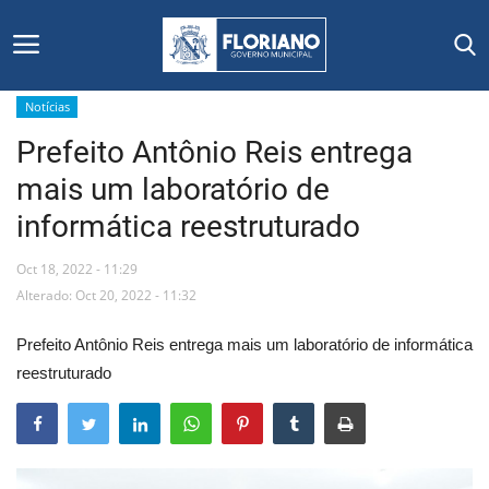
Notícias
Prefeito Antônio Reis entrega
Início
mais um laboratório de
Editais
informática reestruturado
Floriano
Oct 18, 2022 - 11:29
Alterado: Oct 20, 2022 - 11:32
Secretarias e Órgãos
Prefeito Antônio Reis entrega mais um laboratório de informática
Mural de Licitações
reestruturado
Notícias
Vídeos