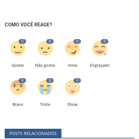
COMO VOCÊ REAGE?
0
0
0
0
Gostei
Não gostei
Amei
Engraçado
0
0
0
Bravo
Triste
Show
POSTS RELACIONADOS