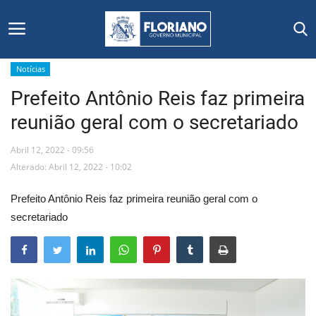
Notícias
Prefeito Antônio Reis faz primeira
Início
reunião geral com o secretariado
Editais
Abril 12, 2022 - 09:56
Floriano
Alterado: Abril 12, 2022 - 10:02
Prefeito Antônio Reis faz primeira reunião geral com o
Secretarias e Órgãos
secretariado
Mural de Licitações
Notícias
Vídeos