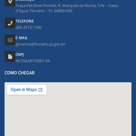
Praça Petrônio Portela, R. Marquês da Rocha, S/N – Caixa
d'Água, Floriano – PI, 64800-000
TELEFONE
(89) 3515-1100
E-MAIL
governo@floriano.pi.gov.br
CNPJ
06.554.067/0001-54
COMO CHEGAR