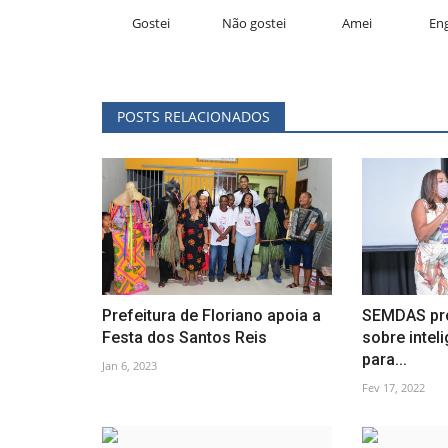
Gostei
Não gostei
Amei
En
POSTS RELACIONADOS
Prefeitura de Floriano apoia a
SEMDAS pr
Festa dos Santos Reis
sobre intel
para...
Jan 6, 2023
Fev 17, 2022