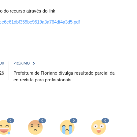
 do recurso através do link:
/8ce6c61dbf359be9519a3a764df4a3d5.pdf
OR
PRÓXIMO
26
Prefeitura de Floriano divulga resultado parcial da
entrevista para profissionais...
0
0
0
0