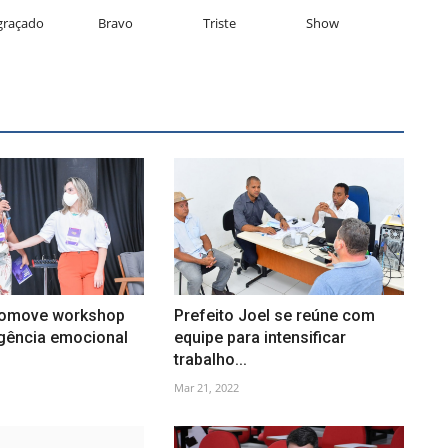
graçado
Bravo
Triste
Show
omove workshop
Prefeito Joel se reúne com
igência emocional
equipe para intensificar
trabalho...
Mar 21, 2022