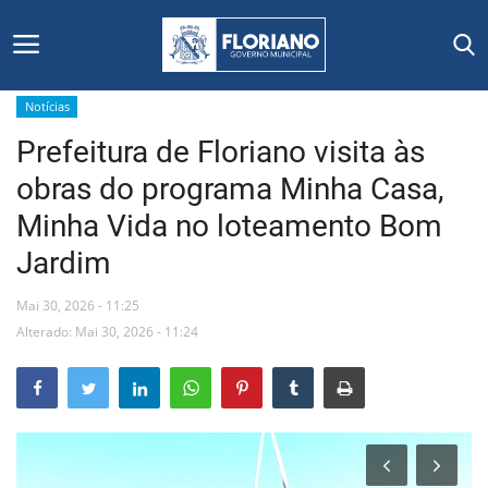
Notícias
Prefeitura de Floriano visita às
Início
obras do programa Minha Casa,
Editais
Minha Vida no loteamento Bom
Jardim
Floriano
Mai 30, 2026 - 11:25
Secretarias e Órgãos
Alterado: Mai 30, 2026 - 11:24
Mural de Licitações
Notícias
Vídeos