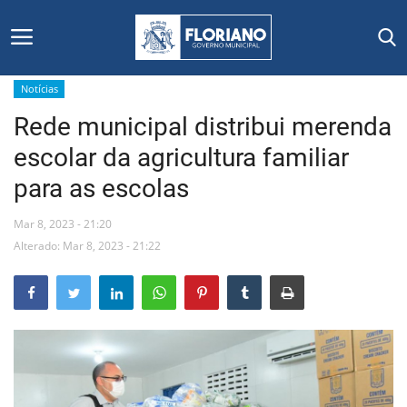
Notícias
Rede municipal distribui merenda
Início
escolar da agricultura familiar
Editais
para as escolas
Floriano
Mar 8, 2023 - 21:20
Alterado: Mar 8, 2023 - 21:22
Secretarias e Órgãos
Mural de Licitações
Notícias
Vídeos