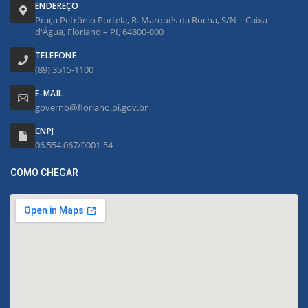
ENDEREÇO
Praça Petrônio Portela, R. Marquês da Rocha, S/N – Caixa
d'Água, Floriano – PI, 64800-000
TELEFONE
(89) 3515-1100
E-MAIL
governo@floriano.pi.gov.br
CNPJ
06.554.067/0001-54
COMO CHEGAR