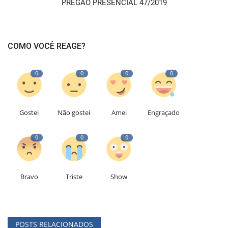
PREGÃO PRESENCIAL 47/2019
COMO VOCÊ REAGE?
0
0
0
0
Gostei
Não gostei
Amei
Engraçado
0
0
0
Bravo
Triste
Show
POSTS RELACIONADOS