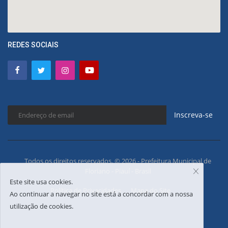
REDES SOCIAIS
Inscreva-se
Todos os direitos reservados. © 2026 - Prefeitura Municipal de
Floriano - Piauí - Brasil
Este site usa cookies.
Política de Privacidades
Mapa do Site
Ao continuar a navegar no site está a concordar com a nossa
utilização de cookies.