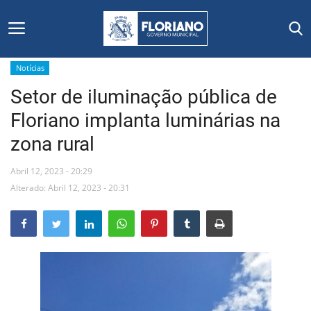
Notícias
Setor de iluminação pública de
Início
Floriano implanta luminárias na
Editais
zona rural
Floriano
Abril 12, 2023 - 20:29
Alterado: Abril 12, 2023 - 20:31
Secretarias e Órgãos
Mural de Licitações
Notícias
Vídeos