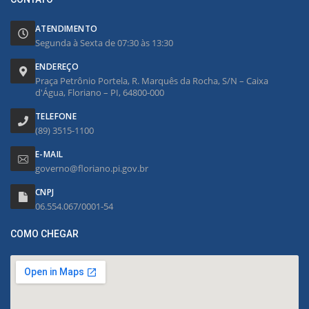
ATENDIMENTO
Segunda à Sexta de 07:30 às 13:30
ENDEREÇO
Praça Petrônio Portela, R. Marquês da Rocha, S/N – Caixa
d'Água, Floriano – PI, 64800-000
TELEFONE
(89) 3515-1100
E-MAIL
governo@floriano.pi.gov.br
CNPJ
06.554.067/0001-54
COMO CHEGAR