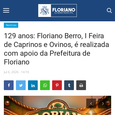
Notícias
129 anos: Floriano Berro, I Feira
Início
de Caprinos e Ovinos, é realizada
Editais
com apoio da Prefeitura de
Floriano
Floriano
Jul 6, 2026 - 14:10
Secretarias e Órgãos
Mural de Licitações
Notícias
Vídeos