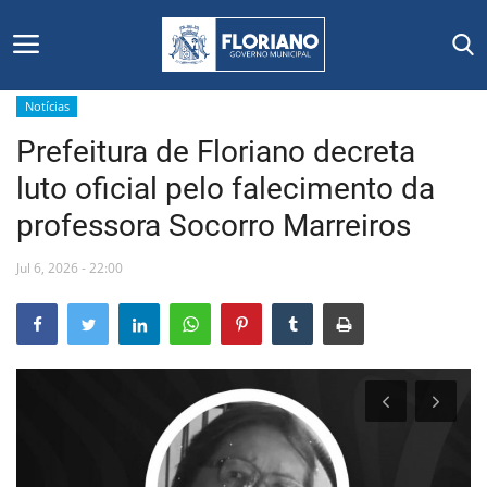
Notícias
Prefeitura de Floriano decreta
Início
luto oficial pelo falecimento da
Editais
professora Socorro Marreiros
Floriano
Jul 6, 2026 - 22:00
Secretarias e Órgãos
Mural de Licitações
Notícias
Vídeos