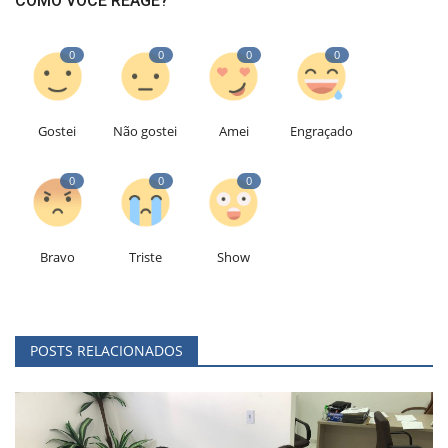
COMO VOCÊ REAGE?
0
0
0
0
Gostei
Não gostei
Amei
Engraçado
0
0
0
Bravo
Triste
Show
POSTS RELACIONADOS