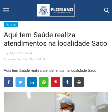
Notícias
Aqui tem Saúde realiza
Início
atendimentos na localidade Saco
Editais
Sep 14, 2022 - 14:24
Floriano
Alterado: Sep 14, 2022 - 14:34
Aqui tem Saúde realiza atendimentos na localidade Saco
Secretarias e Órgãos
Mural de Licitações
Notícias
Vídeos