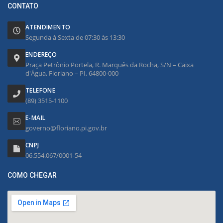
CONTATO
ATENDIMENTO
Segunda à Sexta de 07:30 às 13:30
ENDEREÇO
Praça Petrônio Portela, R. Marquês da Rocha, S/N – Caixa
d'Água, Floriano – PI, 64800-000
TELEFONE
(89) 3515-1100
E-MAIL
governo@floriano.pi.gov.br
CNPJ
06.554.067/0001-54
COMO CHEGAR