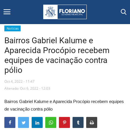
Notícias
Bairros Gabriel Kalume e
Início
Aparecida Procópio recebem
Editais
equipes de vacinação contra
pólio
Floriano
Oct 4, 2022 - 11:47
Secretarias e Órgãos
Alterado: Oct 6, 2022 - 12:03
Mural de Licitações
Bairros Gabriel Kalume e Aparecida Procópio recebem equipes
de vacinação contra pólio
Notícias
Vídeos