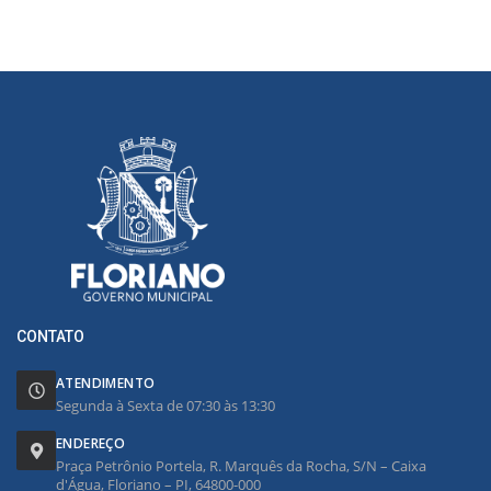
CONTATO
ATENDIMENTO
Segunda à Sexta de 07:30 às 13:30
ENDEREÇO
Praça Petrônio Portela, R. Marquês da Rocha, S/N – Caixa
d'Água, Floriano – PI, 64800-000