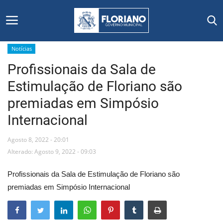
Notícias
Profissionais da Sala de
Início
Estimulação de Floriano são
Editais
premiadas em Simpósio
Internacional
Floriano
Agosto 8, 2022 - 20:01
Secretarias e Órgãos
Alterado: Agosto 9, 2022 - 09:03
Mural de Licitações
Profissionais da Sala de Estimulação de Floriano são
premiadas em Simpósio Internacional
Notícias
Vídeos