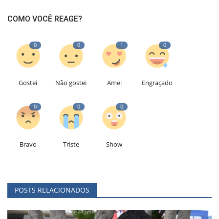
COMO VOCÊ REAGE?
0
0
1
0
Gostei
Não gostei
Amei
Engraçado
0
0
0
Bravo
Triste
Show
POSTS RELACIONADOS