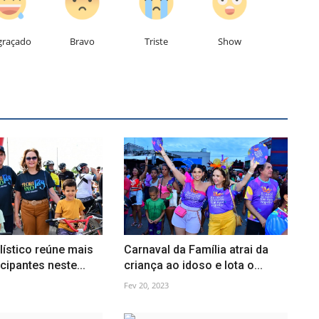
graçado
Bravo
Triste
Show
lístico reúne mais
Carnaval da Família atrai da
cipantes neste...
criança ao idoso e lota o...
Fev 20, 2023