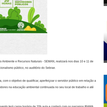
eio Ambiente e Recursos Naturais - SEMAN, realizará nos dias 10 e 11 de
ionalismo público, no auditório do Sebrae.
, com o objetivo de qualificar, aperfeiçoar o servidor público em relação a
vidores na educação ambiental continuada no seu local de trabalho e até
evento terá carga horária de 20h aula e contará com os parceiros IBAMA,