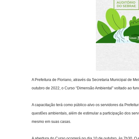
A Prefeitura de Floriano, através da Secretaria Municipal de M
outubro de 2022, o Curso “Dimensão Ambiental” voltado ao func
A capacitação terá como público-alvo os servidores da Prefeitura
questões ambientais, além de estimular a participação dos ser
mesmo em suas casas.
A abertura do Curso ocorrerá no dia 10 de outubro, às 7h30. O 