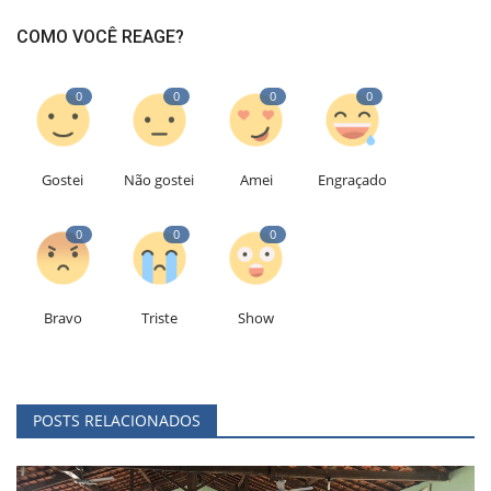
COMO VOCÊ REAGE?
0
0
0
0
Gostei
Não gostei
Amei
Engraçado
0
0
0
Bravo
Triste
Show
POSTS RELACIONADOS