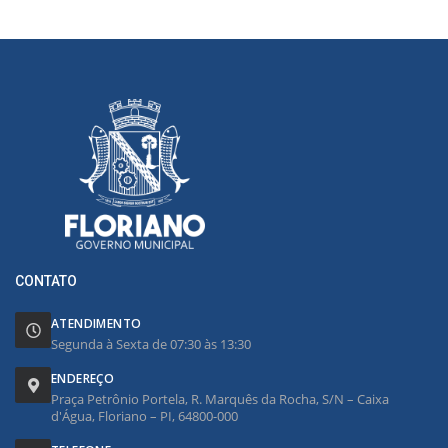
CONTATO
ATENDIMENTO
Segunda à Sexta de 07:30 às 13:30
ENDEREÇO
Praça Petrônio Portela, R. Marquês da Rocha, S/N – Caixa
d'Água, Floriano – PI, 64800-000