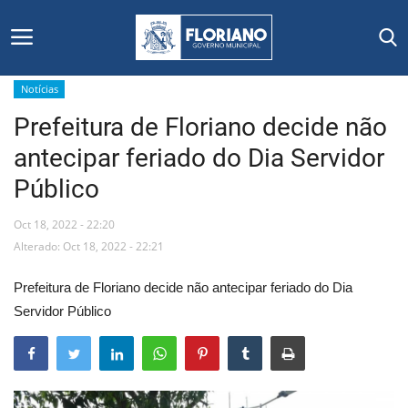
Notícias
Prefeitura de Floriano decide não
Início
antecipar feriado do Dia Servidor
Editais
Público
Floriano
Oct 18, 2022 - 22:20
Alterado: Oct 18, 2022 - 22:21
Secretarias e Órgãos
Prefeitura de Floriano decide não antecipar feriado do Dia
Mural de Licitações
Servidor Público
Notícias
Vídeos