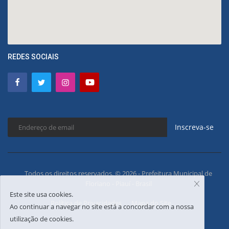
REDES SOCIAIS
Inscreva-se
Todos os direitos reservados. © 2026 - Prefeitura Municipal de
Floriano - Piauí - Brasil
Este site usa cookies.
Política de Privacidades
Mapa do Site
Ao continuar a navegar no site está a concordar com a nossa
utilização de cookies.