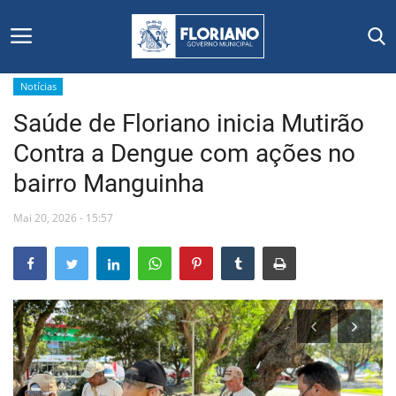
Notícias
Saúde de Floriano inicia Mutirão
Início
Contra a Dengue com ações no
Editais
bairro Manguinha
Floriano
Mai 20, 2026 - 15:57
Secretarias e Órgãos
Mural de Licitações
Notícias
Vídeos