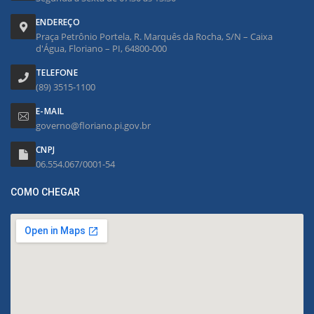
ENDEREÇO
Praça Petrônio Portela, R. Marquês da Rocha, S/N – Caixa
d'Água, Floriano – PI, 64800-000
TELEFONE
(89) 3515-1100
E-MAIL
governo@floriano.pi.gov.br
CNPJ
06.554.067/0001-54
COMO CHEGAR