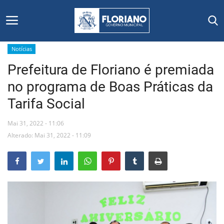
Notícias
Prefeitura de Floriano é premiada
Início
no programa de Boas Práticas da
Editais
Tarifa Social
Floriano
Mai 31, 2022 - 11:06
Alterado: Mai 31, 2022 - 11:09
Secretarias e Órgãos
Mural de Licitações
Notícias
Vídeos