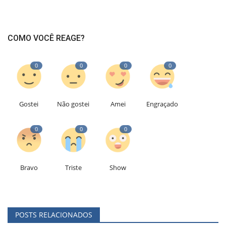
COMO VOCÊ REAGE?
0
0
0
0
Gostei
Não gostei
Amei
Engraçado
0
0
0
Bravo
Triste
Show
POSTS RELACIONADOS