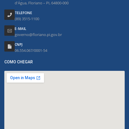
d'Água, Floriano – PI, 64800-000
TELEFONE
(89) 3515-1100
E-MAIL
governo@floriano.pi.gov.br
CNPJ
06.554.067/0001-54
COMO CHEGAR