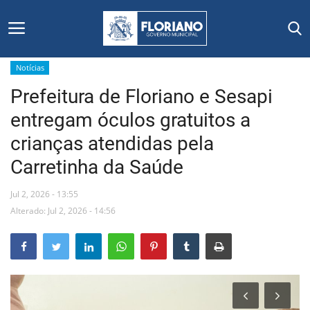
Notícias
Prefeitura de Floriano e Sesapi
Início
entregam óculos gratuitos a
Editais
crianças atendidas pela
Carretinha da Saúde
Floriano
Jul 2, 2026 - 13:55
Secretarias e Órgãos
Alterado: Jul 2, 2026 - 14:56
Mural de Licitações
Notícias
Vídeos