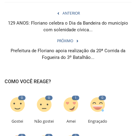
ANTERIOR
129 ANOS: Floriano celebra o Dia da Bandeira do município
com solenidade cívica...
PRÓXIMO
Prefeitura de Floriano apoia realização da 20ª Corrida da
Fogueira do 3º Batalhão...
COMO VOCÊ REAGE?
0
0
1
0
Gostei
Não gostei
Amei
Engraçado
0
0
0