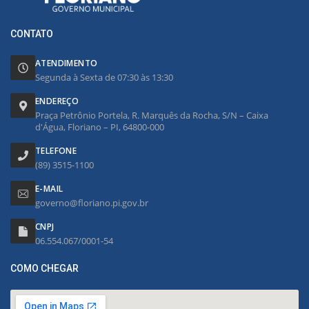
CONTATO
ATENDIMENTO
Segunda à Sexta de 07:30 às 13:30
ENDEREÇO
Praça Petrônio Portela, R. Marquês da Rocha, S/N – Caixa
d'Água, Floriano – PI, 64800-000
TELEFONE
(89) 3515-1100
E-MAIL
governo@floriano.pi.gov.br
CNPJ
06.554.067/0001-54
COMO CHEGAR