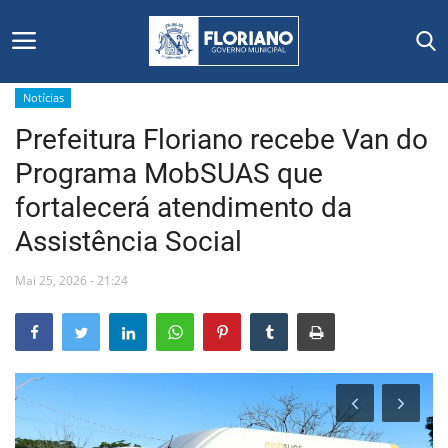
Notícias
Prefeitura Floriano recebe Van do
Início
Programa MobSUAS que
Editais
fortalecerá atendimento da
Assistência Social
Floriano
Mai 25, 2026 - 21:24
Secretarias e Órgãos
Mural de Licitações
Notícias
Vídeos