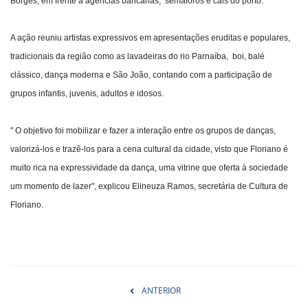
Borges, em frente a agências bancárias, semáforos e cais do porto.
A ação reuniu artistas expressivos em apresentações eruditas e populares,
tradicionais da região como as lavadeiras do rio Parnaíba, boi, balé
clássico, dança moderna e São João, contando com a participação de
grupos infantis, juvenis, adultos e idosos.
" O objetivo foi mobilizar e fazer a interação entre os grupos de danças,
valorizá-los e trazê-los para a cena cultural da cidade, visto que Floriano é
muito rica na expressividade da dança, uma vitrine que oferta à sociedade
um momento de lazer", explicou Elineuza Ramos, secretária de Cultura de
Floriano.
ANTERIOR