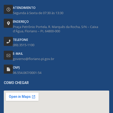
ATENDIMENTO
Segunda à Sexta de 07:30 às 13:30
ENDEREÇO
Praça Petrônio Portela, R. Marquês da Rocha, S/N – Caixa
d'Água, Floriano – PI, 64800-000
TELEFONE
(89) 3515-1100
E-MAIL
governo@floriano.pi.gov.br
CNPJ
06.554.067/0001-54
COMO CHEGAR