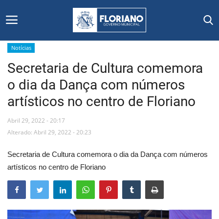
Notícias
Secretaria de Cultura comemora
Início
o dia da Dança com números
Editais
artísticos no centro de Floriano
Floriano
Abril 29, 2022 - 20:17
Alterado: Abril 29, 2022 - 20:23
Secretarias e Órgãos
Secretaria de Cultura comemora o dia da Dança com números
Mural de Licitações
artísticos no centro de Floriano
Notícias
Vídeos