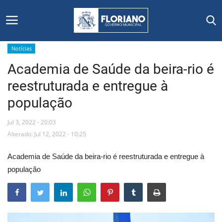
Notícias
Academia de Saúde da beira-rio é
Início
reestruturada e entregue à
Editais
população
Floriano
Jul 3, 2022 - 20:03
Alterado: Jul 12, 2022 - 10:25
Secretarias e Órgãos
Academia de Saúde da beira-rio é reestruturada e entregue à
Mural de Licitações
população
Notícias
Vídeos