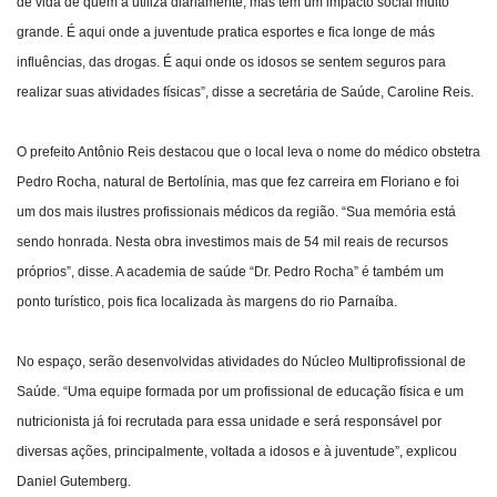
de vida de quem a utiliza diariamente, mas tem um impacto social muito
grande. É aqui onde a juventude pratica esportes e fica longe de más
influências, das drogas. É aqui onde os idosos se sentem seguros para
realizar suas atividades físicas”, disse a secretária de Saúde, Caroline Reis.
O prefeito Antônio Reis destacou que o local leva o nome do médico obstetra
Pedro Rocha, natural de Bertolínia, mas que fez carreira em Floriano e foi
um dos mais ilustres profissionais médicos da região. “Sua memória está
sendo honrada. Nesta obra investimos mais de 54 mil reais de recursos
próprios”, disse. A academia de saúde “Dr. Pedro Rocha” é também um
ponto turístico, pois fica localizada às margens do rio Parnaíba.
No espaço, serão desenvolvidas atividades do Núcleo Multiprofissional de
Saúde. “Uma equipe formada por um profissional de educação física e um
nutricionista já foi recrutada para essa unidade e será responsável por
diversas ações, principalmente, voltada a idosos e à juventude”, explicou
Daniel Gutemberg.