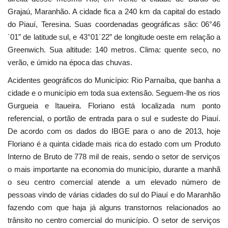
Grajaú, Maranhão. A cidade fica a 240 km da capital do estado
Webmail
do Piauí, Teresina. Suas coordenadas geográficas são: 06°46
´01” de latitude sul, e 43°01´22” de longitude oeste em relação a
Contato
Greenwich. Sua altitude: 140 metros. Clima: quente seco, no
verão, e úmido na época das chuvas.
Acidentes geográficos do Município: Rio Parnaíba, que banha a
cidade e o município em toda sua extensão. Seguem-lhe os rios
Gurgueia e Itaueira. Floriano está localizada num ponto
referencial, o portão de entrada para o sul e sudeste do Piauí.
De acordo com os dados do IBGE para o ano de 2013, hoje
Floriano é a quinta cidade mais rica do estado com um Produto
Interno de Bruto de 778 mil de reais, sendo o setor de serviços
o mais importante na economia do município, durante a manhã
o seu centro comercial atende a um elevado número de
pessoas vindo de várias cidades do sul do Piauí e do Maranhão
fazendo com que haja já alguns transtornos relacionados ao
trânsito no centro comercial do município. O setor de serviços