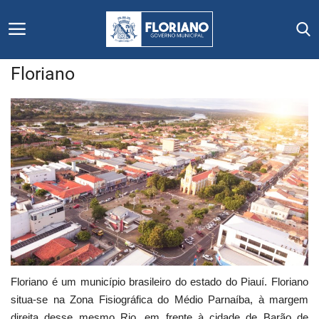
Floriano
Início
Editais
Floriano
Secretarias e Órgãos
Mural de Licitações
Notícias
Floriano é um município brasileiro do estado do Piauí. Floriano
situa-se na Zona Fisiográfica do Médio Parnaíba, à margem
Vídeos
direita desse mesmo Rio, em frente à cidade de Barão de