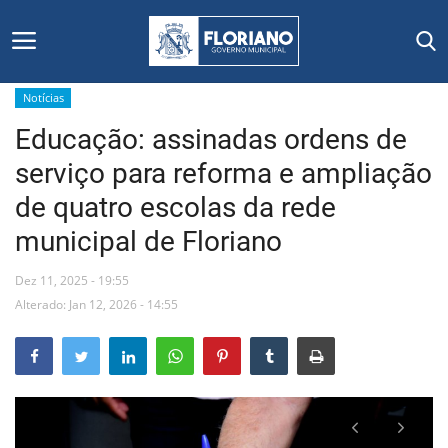
Notícias
Educação: assinadas ordens de
Início
serviço para reforma e ampliação
Editais
de quatro escolas da rede
municipal de Floriano
Floriano
Dez 11, 2025 - 19:55
Secretarias e Órgãos
Alterado: Jan 12, 2026 - 14:55
Mural de Licitações
Notícias
Vídeos