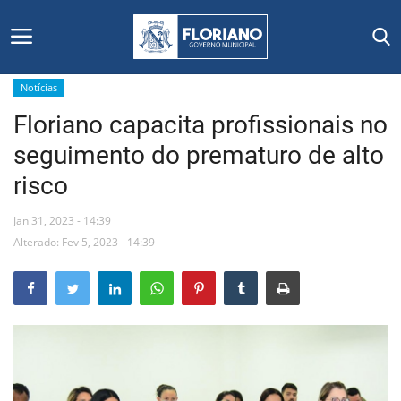
Notícias
Floriano capacita profissionais no
Início
seguimento do prematuro de alto
Editais
risco
Floriano
Jan 31, 2023 - 14:39
Alterado: Fev 5, 2023 - 14:39
Secretarias e Órgãos
Mural de Licitações
Notícias
Vídeos