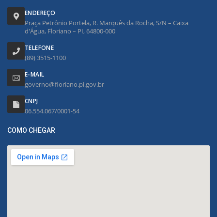
ENDEREÇO
Praça Petrônio Portela, R. Marquês da Rocha, S/N – Caixa
d'Água, Floriano – PI, 64800-000
TELEFONE
(89) 3515-1100
E-MAIL
governo@floriano.pi.gov.br
CNPJ
06.554.067/0001-54
COMO CHEGAR