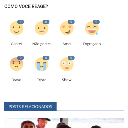
COMO VOCÊ REAGE?
0
0
0
0
Gostei
Não gostei
Amei
Engraçado
0
0
0
Bravo
Triste
Show
POSTS RELACIONADOS