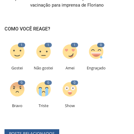
vacinação para imprensa de Floriano
COMO VOCÊ REAGE?
1
1
1
0
Gostei
Não gostei
Amei
Engraçado
0
0
0
Bravo
Triste
Show
POSTS RELACIONADOS