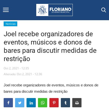
Notícias
Joel recebe organizadores de
Início
eventos, músicos e donos de
Editais
bares para discutir medidas de
restrição
Floriano
Oct 2, 2021 - 12:35
Secretarias e Órgãos
Alterado: Oct 2, 2021 - 12:36
Mural de Licitações
Joel recebe organizadores de eventos, músicos e donos de
bares para discutir medidas de restrição
Notícias
Vídeos