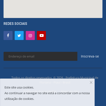
REDES SOCIAIS
Inscreva-se
Todos os direitos reservados. © 2026 - Prefeitura Municipal de
Floriano - Piauí - Brasil
Este site usa cookies.
Política de Privacidades
Mapa do Site
Ao continuar a navegar no site está a concordar com a nossa
utilização de cookies.