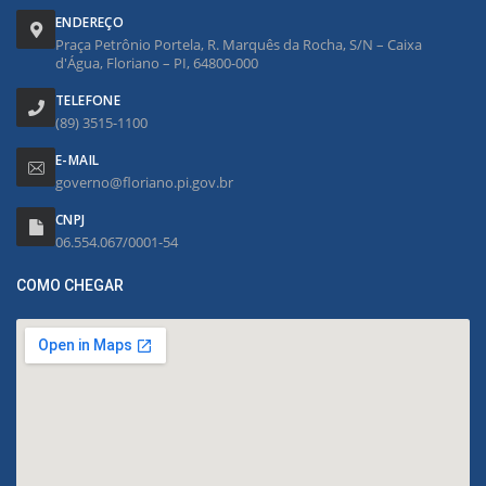
ENDEREÇO
Praça Petrônio Portela, R. Marquês da Rocha, S/N – Caixa
d'Água, Floriano – PI, 64800-000
TELEFONE
(89) 3515-1100
E-MAIL
governo@floriano.pi.gov.br
CNPJ
06.554.067/0001-54
COMO CHEGAR