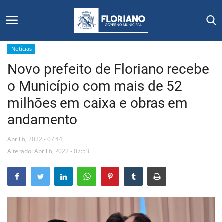
Notícias
Novo prefeito de Floriano recebe
Início
o Município com mais de 52
Editais
milhões em caixa e obras em
andamento
Floriano
Abril 6, 2022 - 07:44
Secretarias e Órgãos
Alterado: Abril 6, 2022 - 07:53
Mural de Licitações
Notícias
Vídeos