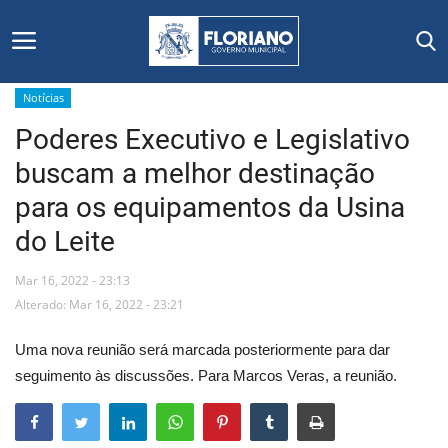
Notícias
Poderes Executivo e Legislativo
Início
buscam a melhor destinação
Editais
para os equipamentos da Usina
do Leite
Floriano
Mar 16, 2022 - 23:13
Secretarias e Órgãos
Alterado: Mar 16, 2022 - 23:21
Mural de Licitações
Uma nova reunião será marcada posteriormente para dar
seguimento às discussões. Para Marcos Veras, a reunião.
Notícias
Vídeos