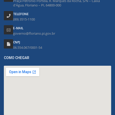
Praça Petrônio Portela, R. Marquês da Rocha, S/N – Caixa
d'Água, Floriano – PI, 64800-000
TELEFONE
(89) 3515-1100
E-MAIL
governo@floriano.pi.gov.br
CNPJ
06.554.067/0001-54
COMO CHEGAR