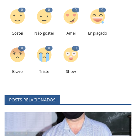
0
0
0
0
Gostei
Não gostei
Amei
Engraçado
0
0
0
Bravo
Triste
Show
POSTS RELACIONADOS