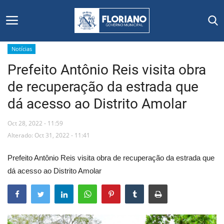
Notícias
Prefeito Antônio Reis visita obra
Início
de recuperação da estrada que
Editais
dá acesso ao Distrito Amolar
Floriano
Oct 28, 2022 - 11:59
Alterado: Oct 31, 2022 - 11:41
Secretarias e Órgãos
Prefeito Antônio Reis visita obra de recuperação da estrada que
Mural de Licitações
dá acesso ao Distrito Amolar
Notícias
Vídeos