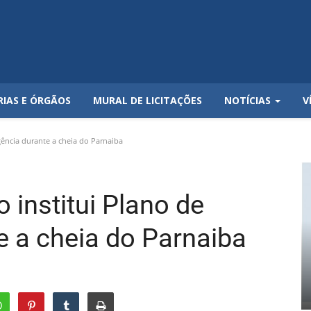
RIAS E ÓRGÃOS
MURAL DE LICITAÇÕES
NOTÍCIAS
V
gência durante a cheia do Parnaiba
o institui Plano de
e a cheia do Parnaiba