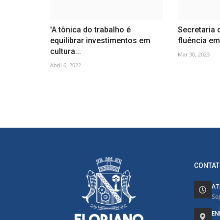
'A tônica do trabalho é
Secretaria 
equilibrar investimentos em
fluência em 
cultura...
Mar 30, 2023
Abril 6, 2022
CONTAT
AT
Se
EN