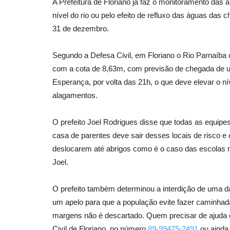
A Prefeitura de Floriano já faz o monitoramento das 
nível do rio ou pelo efeito de refluxo das águas das 
31 de dezembro.
Segundo a Defesa Civil, em Floriano o Rio Parnaíba 
com a cota de 8,63m, com previsão de chegada de 
Esperança, por volta das 21h, o que deve elevar o ní
alagamentos.
O prefeito Joel Rodrigues disse que todas as equip
casa de parentes deve sair desses locais de risco e
deslocarem até abrigos como é o caso das escolas m
Joel.
O prefeito também determinou a interdição de uma das
um apelo para que a população evite fazer caminhad
margens não é descartado. Quem precisar de ajuda o
Civil de Floriano, no número
89-99475-2491
ou ainda 