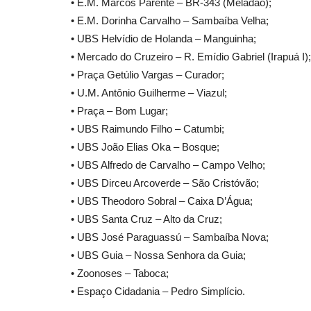
• E.M. Marcos Parente – BR-343 (Meladão);
• E.M. Dorinha Carvalho – Sambaíba Velha;
• UBS Helvídio de Holanda – Manguinha;
• Mercado do Cruzeiro – R. Emídio Gabriel (Irapuá I);
• Praça Getúlio Vargas – Curador;
• U.M. Antônio Guilherme – Viazul;
• Praça – Bom Lugar;
• UBS Raimundo Filho – Catumbi;
• UBS João Elias Oka – Bosque;
• UBS Alfredo de Carvalho – Campo Velho;
• UBS Dirceu Arcoverde – São Cristóvão;
• UBS Theodoro Sobral – Caixa D’Água;
• UBS Santa Cruz – Alto da Cruz;
• UBS José Paraguassú – Sambaíba Nova;
• UBS Guia – Nossa Senhora da Guia;
• Zoonoses – Taboca;
• Espaço Cidadania – Pedro Simplício.