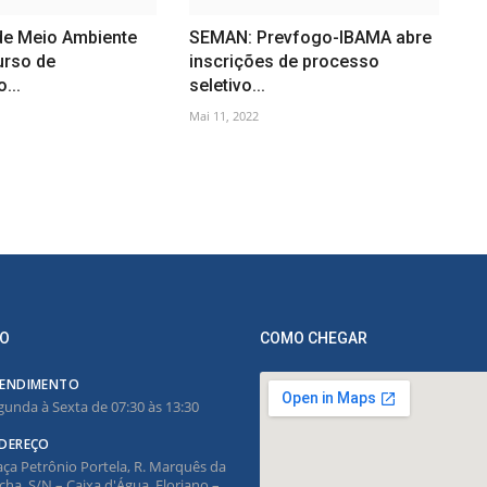
 de Meio Ambiente
SEMAN: Prevfogo-IBAMA abre
rso de
inscrições de processo
...
seletivo...
Mai 11, 2022
O
COMO CHEGAR
ENDIMENTO
gunda à Sexta de 07:30 às 13:30
DEREÇO
aça Petrônio Portela, R. Marquês da
cha, S/N – Caixa d'Água, Floriano –