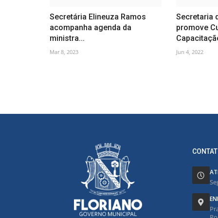
Secretária Elineuza Ramos
Secretaria
acompanha agenda da
promove Cu
ministra...
Capacitação
Mar 8, 2023
Jun 4, 2022
CONTAT
AT
Se
EN
Pr
Ro