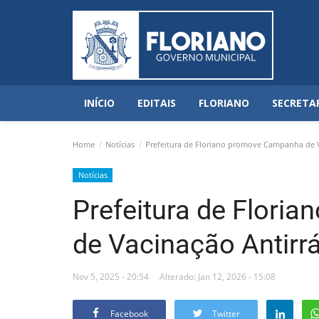
INÍCIO
EDITAIS
FLORIANO
SECRETA
Home
Notícias
Prefeitura de Floriano promove Campanha de Va
Notícias
Prefeitura de Flor
de Vacinação Antirr
Nov 5, 2025 - 20:54
Alterado: Jan 12, 2026 - 15:08
Facebook
Twitter