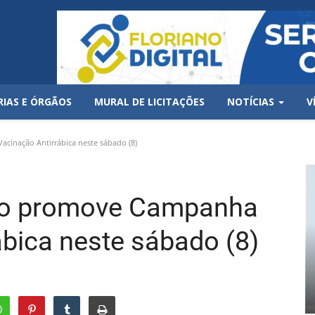
RIAS E ÓRGÃOS
MURAL DE LICITAÇÕES
NOTÍCIAS
V
cinação Antirrábica neste sábado (8)
iano promove Campanha
ábica neste sábado (8)