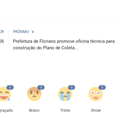
OR
PRÓXIMO
26
Prefeitura de Floriano promove oficina técnica para
construção do Plano de Coleta...
0
0
0
0
graçado
Bravo
Triste
Show