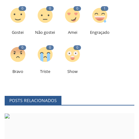
0
0
0
1
Gostei
Não gostei
Amei
Engraçado
0
0
0
Bravo
Triste
Show
POSTS RELACIONADOS