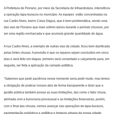
A Prefeitura de Floriano, por meio da Secretaria de Infraestrutura, intensificou
Webmail
a operação tapa-buracos no município. As equipes estão concentradas na
rua Castro Alves, bairro Caixa Dágua, que é bem problemática, sendo uma
Contato
das vias de Floriano que mais sofrem danos durante o período chuvoso, por
ser uma região encharcada e que acumula grande quantidade de água.
A rua Castro Alves, a exemplo de outras vias da cidade, ficou bem danificada
pelas fortes chuvas. A previsão é que os reparos sejam concluídos em cinco
dias e será feito em etapas: primeiro será consertado o calçamento para, em
seguida, ser feita a aplicação da camada asfáltica.
“
Sabemos que pedir paciência nesse momento seria pedir muito, mas temos
a obrigação de praticar nossos atos de forma transparente e dizer que a
gestão pública também possui as suas limitações, tais como o fator chuva,
alinhada com a burocracia processual e as limitações financeiras, porém,
com o final das chuvas, iremos avançar nas operações de tapa-buracos,
pavimentação poliédrica e asfáltica e limpeza urbana da nossa cidade.