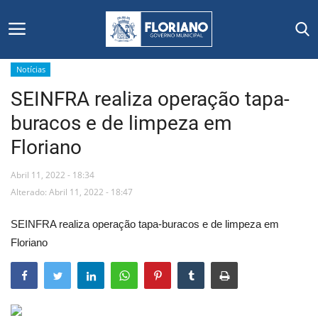
Notícias
SEINFRA realiza operação tapa-
Início
buracos e de limpeza em
Editais
Floriano
Floriano
Abril 11, 2022 - 18:34
Alterado: Abril 11, 2022 - 18:47
Secretarias e Órgãos
SEINFRA realiza operação tapa-buracos e de limpeza em
Mural de Licitações
Floriano
Notícias
Vídeos