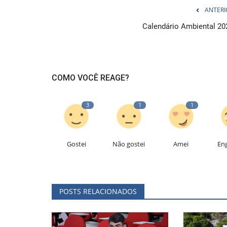
ANTERI
Calendário Ambiental 20
COMO VOCÊ REAGE?
3
1
1
Gostei
Não gostei
Amei
En
POSTS RELACIONADOS