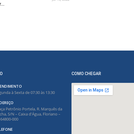
...
O
COMO CHEGAR
ENDIMENTO
gunda à Sexta de 07:30 às 13:30
DEREÇO
aça Petrônio Portela, R. Marquês da
cha, S/N – Caixa d'Água, Floriano –
, 64800-000
LEFONE