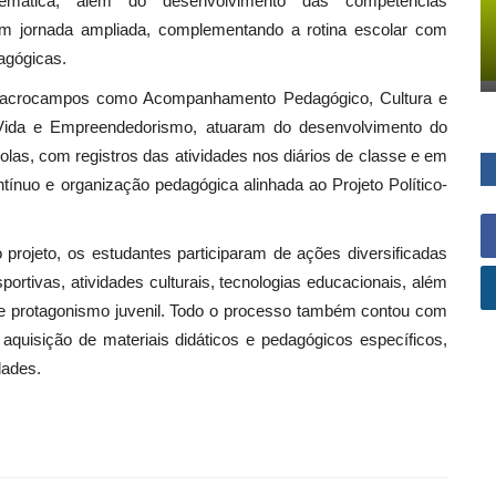
mática, além do desenvolvimento das competências
 em jornada ampliada, complementando a rotina escolar com
agógicas.
m macrocampos como Acompanhamento Pedagógico, Cultura e
de Vida e Empreendedorismo, atuaram do desenvolvimento do
olas, com registros das atividades nos diários de classe e em
ínuo e organização pedagógica alinhada ao Projeto Político-
projeto, os estudantes participaram de ações diversificadas
portivas, atividades culturais, tecnologias educacionais, além
e e protagonismo juvenil. Todo o processo também contou com
aquisição de materiais didáticos e pedagógicos específicos,
dades.