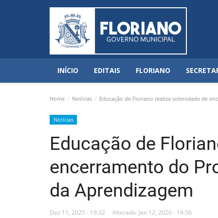
INÍCIO
EDITAIS
FLORIANO
SECRETA
Home
Notícias
Educação de Floriano realiza solenidade de e
Notícias
Educação de Florian
encerramento do Pro
da Aprendizagem
Dez 11, 2025 - 19:32
Alterado: Jan 12, 2026 - 14:56