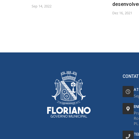
desenvolver
Sep 14, 2022
Dez 16, 2021
CONTAT
AT
Se
EN
Pr
Ro
PI
TE