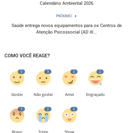
Calendário Ambiental 2026
PRÓXIMO
Saúde entrega novos equipamentos para os Centros de
Atenção Psicossocial (AD III...
COMO VOCÊ REAGE?
0
3
2
2
Gostei
Não gostei
Amei
Engraçado
2
2
2
Bravo
Triste
Show