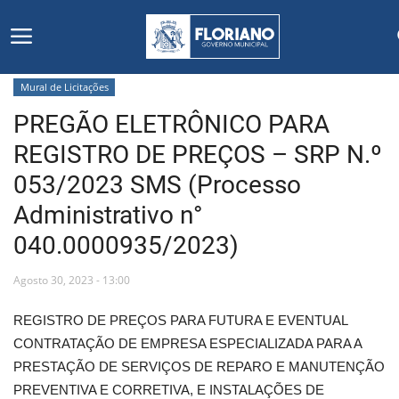
Mural de Licitações
PREGÃO ELETRÔNICO PARA
Início
REGISTRO DE PREÇOS – SRP N.º
Editais
053/2023 SMS (Processo
Administrativo n°
Floriano
040.0000935/2023)
Secretarias e Órgãos
Agosto 30, 2023 - 13:00
Mural de Licitações
REGISTRO DE PREÇOS PARA FUTURA E EVENTUAL
CONTRATAÇÃO DE EMPRESA ESPECIALIZADA PARA A
Notícias
PRESTAÇÃO DE SERVIÇOS DE REPARO E MANUTENÇÃO
PREVENTIVA E CORRETIVA, E INSTALAÇÕES DE
Vídeos