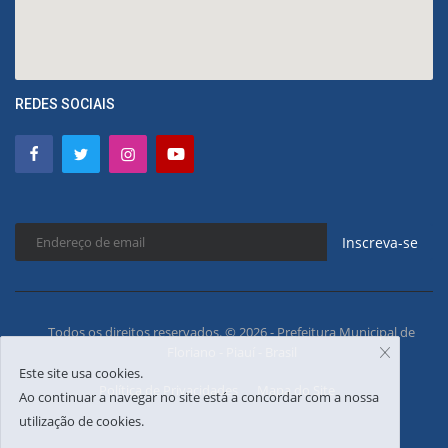
REDES SOCIAIS
Inscreva-se
Todos os direitos reservados. © 2026 - Prefeitura Municipal de
Floriano - Piauí - Brasil
Este site usa cookies.
Política de Privacidades
Mapa do Site
Ao continuar a navegar no site está a concordar com a nossa
utilização de cookies.