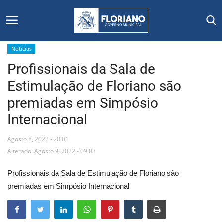
Notícias
Profissionais da Sala de
Início
Estimulação de Floriano são
Editais
premiadas em Simpósio
Internacional
Floriano
Agosto 8, 2022 - 20:01
Secretarias e Órgãos
Alterado: Agosto 9, 2022 - 09:03
Mural de Licitações
Profissionais da Sala de Estimulação de Floriano são
premiadas em Simpósio Internacional
Notícias
Vídeos