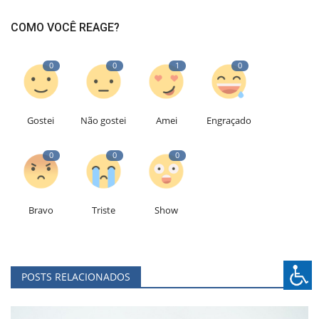
COMO VOCÊ REAGE?
0
0
1
0
Gostei
Não gostei
Amei
Engraçado
0
0
0
Bravo
Triste
Show
POSTS RELACIONADOS