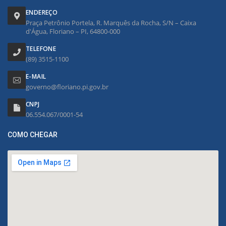
ENDEREÇO
Praça Petrônio Portela, R. Marquês da Rocha, S/N – Caixa
d'Água, Floriano – PI, 64800-000
TELEFONE
(89) 3515-1100
E-MAIL
governo@floriano.pi.gov.br
CNPJ
06.554.067/0001-54
COMO CHEGAR