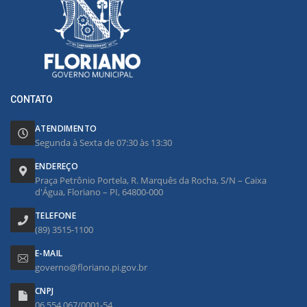
CONTATO
ATENDIMENTO
Segunda à Sexta de 07:30 às 13:30
ENDEREÇO
Praça Petrônio Portela, R. Marquês da Rocha, S/N – Caixa
d'Água, Floriano – PI, 64800-000
TELEFONE
(89) 3515-1100
E-MAIL
governo@floriano.pi.gov.br
CNPJ
06.554.067/0001-54