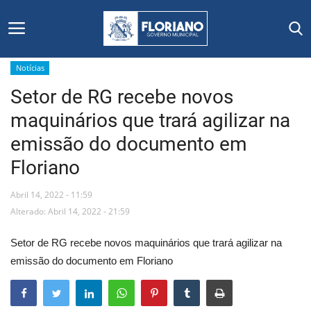
Notícias
Setor de RG recebe novos
Início
maquinários que trará agilizar na
Editais
emissão do documento em
Floriano
Floriano
Abril 14, 2022 - 11:59
Secretarias e Órgãos
Alterado: Abril 14, 2022 - 21:59
Mural de Licitações
Setor de RG recebe novos maquinários que trará agilizar na
emissão do documento em Floriano
Notícias
Vídeos