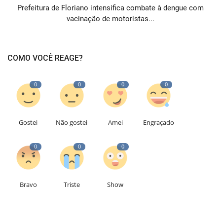
Prefeitura de Floriano intensifica combate à dengue com
vacinação de motoristas...
COMO VOCÊ REAGE?
0
0
0
0
Gostei
Não gostei
Amei
Engraçado
0
0
0
Bravo
Triste
Show