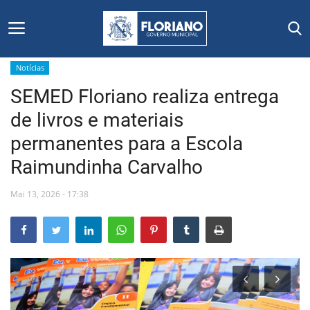
Notícias
SEMED Floriano realiza entrega
Início
de livros e materiais
Editais
permanentes para a Escola
Raimundinha Carvalho
Floriano
Mai 13, 2026 - 17:38
Secretarias e Órgãos
Mural de Licitações
Notícias
Vídeos