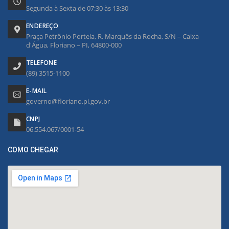
Segunda à Sexta de 07:30 às 13:30
ENDEREÇO
Praça Petrônio Portela, R. Marquês da Rocha, S/N – Caixa
d'Água, Floriano – PI, 64800-000
TELEFONE
(89) 3515-1100
E-MAIL
governo@floriano.pi.gov.br
CNPJ
06.554.067/0001-54
COMO CHEGAR