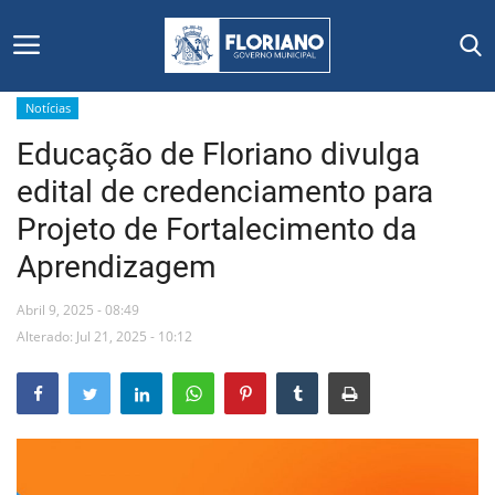
Notícias
Educação de Floriano divulga
Início
edital de credenciamento para
Editais
Projeto de Fortalecimento da
Aprendizagem
Floriano
Abril 9, 2025 - 08:49
Secretarias e Órgãos
Alterado: Jul 21, 2025 - 10:12
Mural de Licitações
Notícias
Vídeos