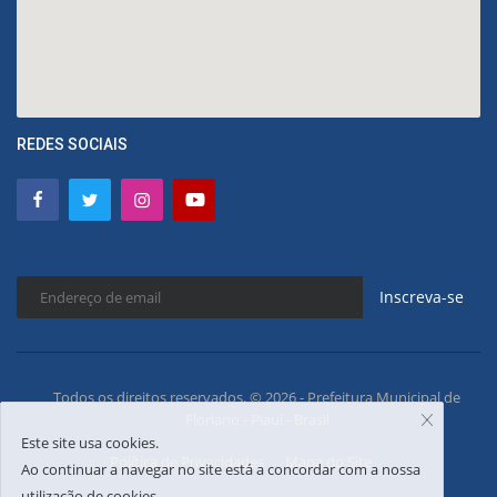
REDES SOCIAIS
Inscreva-se
Todos os direitos reservados. © 2026 - Prefeitura Municipal de
Floriano - Piauí - Brasil
Este site usa cookies.
Política de Privacidades
Mapa do Site
Ao continuar a navegar no site está a concordar com a nossa
utilização de cookies.